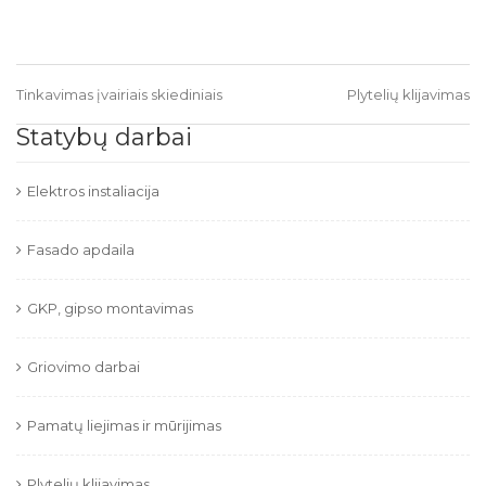
Tinkavimas įvairiais skiediniais
Plytelių klijavimas
Statybų darbai
Elektros instaliacija
Fasado apdaila
GKP, gipso montavimas
Griovimo darbai
Pamatų liejimas ir mūrijimas
Plytelių klijavimas