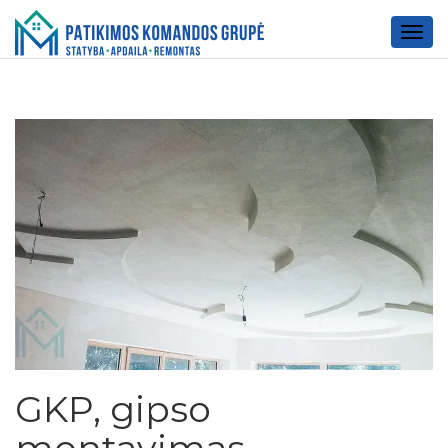
Togg
navig
GKP, gipso
montavimas