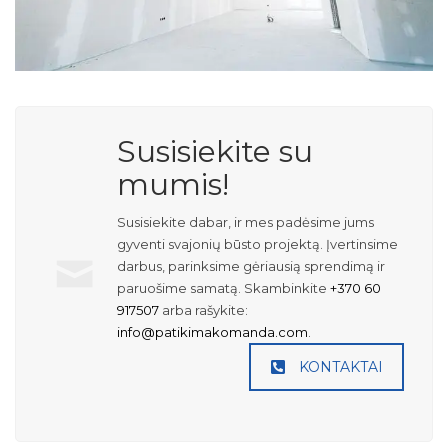
Susisiekite su
mumis!
Susisiekite dabar, ir mes padėsime jums
gyventi svajonių būsto projektą. Įvertinsime
darbus, parinksime gėriausią sprendimą ir
paruošime samatą. Skambinkite
+370 60
917507
arba rašykite:
info@patikimakomanda.com
.
KONTAKTAI