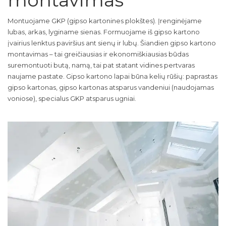
Montuojame GKP (gipso kartonines plokštes). Įrenginėjame
lubas, arkas, lyginame sienas. Formuojame iš gipso kartono
įvairius lenktus paviršius ant sienų ir lubų. Šiandien gipso kartono
montavimas – tai greičiausias ir ekonomiškiausias būdas
suremontuoti butą, namą, tai pat statant vidines pertvaras
naujame pastate. Gipso kartono lapai būna kelių rūšių: paprastas
gipso kartonas, gipso kartonas atsparus vandeniui (naudojamas
voniose), specialus GKP atsparus ugniai.