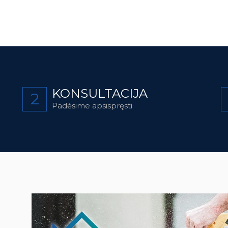
KONSULTACIJA
2
Padėsime apsispręsti