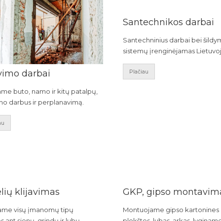
Santechnikos darbai
Santechninius darbai bei šild
sistemų įrenginėjamas Lietuvoj
vimo darbai
Plačiau
ame buto, namo ir kitų patalpų,
mo darbus ir perplanavimą.
au
lių klijavimas
GKP, gipso montavim
jame visų įmanomų tipų
Montuojame gipso kartonines
s ant sienų, grindų ir lubų.
plokštes, lubas, arkas, lyginam