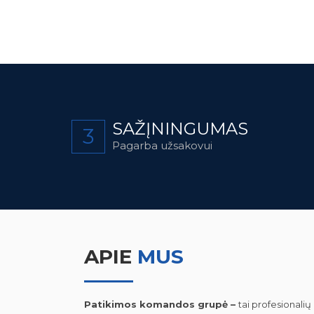
SAŽĮNINGUMAS
3
Pagarba užsakovui
APIE
MUS
Patikimos komandos grupė –
tai profesionalių