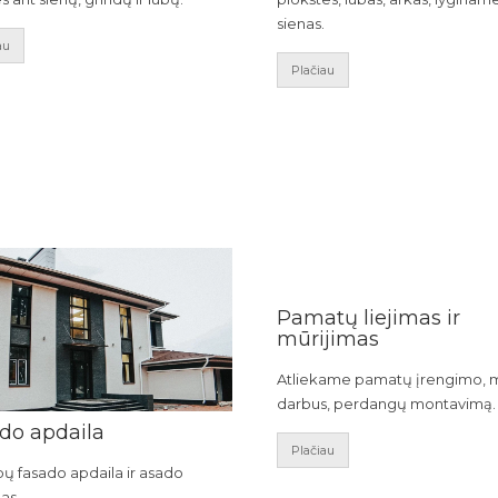
sienas.
au
Plačiau
Pamatų liejimas ir
mūrijimas
Atliekame pamatų įrengimo, 
darbus, perdangų montavimą.
do apdaila
Plačiau
ipų fasado apdaila ir asado
mas.