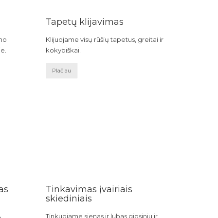
Tapetų klijavimas
ymo
Klijuojame visų rūšių tapetus, greitai ir
e.
kokybiškai.
Plačiau
as
Tinkavimas įvairiais
skiediniais
Tinkuojame sienas ir lubas gipsiniu ir
e