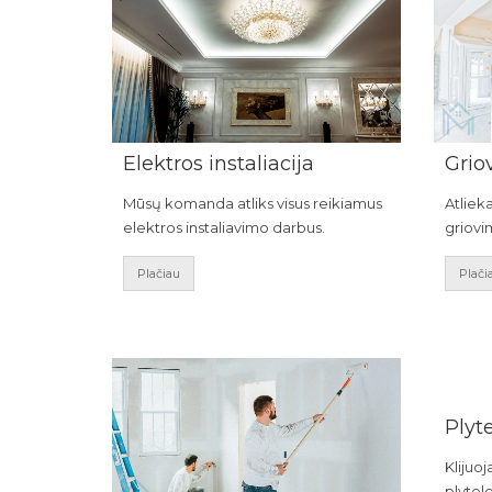
Elektros instaliacija
Grio
Mūsų komanda atliks visus reikiamus
Atliek
elektros instaliavimo darbus.
griovi
Plačiau
Plači
Plyte
Klijuo
plytele