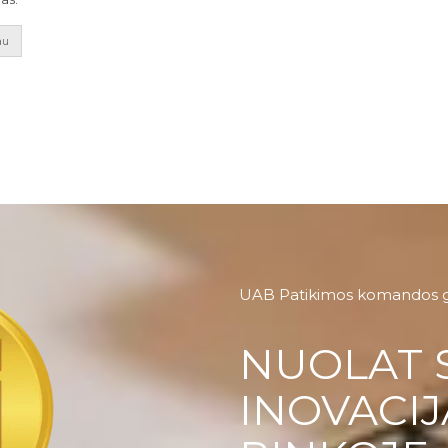
au
UAB Patikimos komandos 
NUOLAT 
INOVACIJ