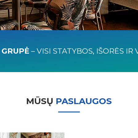
 GRUPĖ
– VISI STATYBOS, IŠORĖS I
MŪSŲ
PASLAUGOS