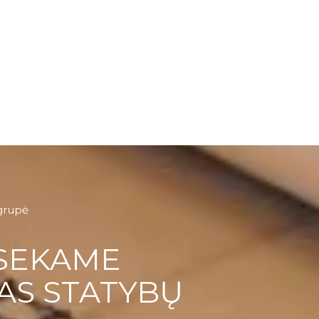
grupė
SEKAME
AS STATYBŲ