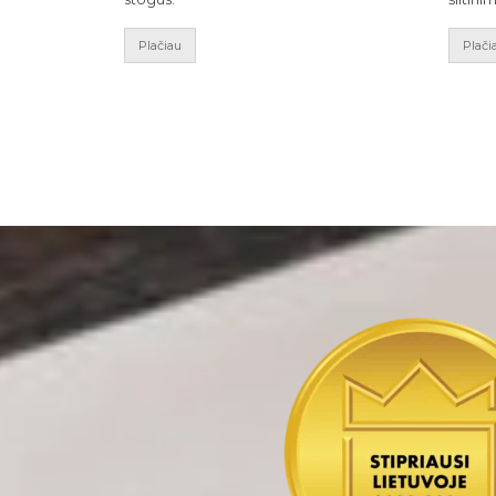
Plačiau
Plači