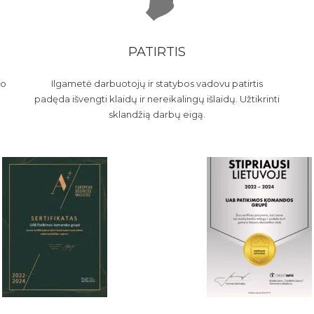
PATIRTIS
ko
Ilgametė darbuotojų ir statybos vadovu patirtis
padęda išvengti klaidų ir nereikalingų išlaidų. Užtikrinti
sklandžią darbų eigą.