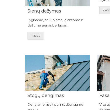
Sienų dažymas
Plači
Lyginame, tinkuojame, glaistome ir
dažome sienas bei lubas.
Plačiau
Stogų dengimas
Fasa
Dengiame visų tipų ir sudėtingumo
Visų t
stogus.
šiltini