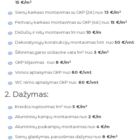
15 €/m²
Sienų karkaso montavimas su GKP (2sl.) nuo
13 €/m²
Pertvarų karkaso montavimas su GKP (4sl.) nuo
15 €/m²
Dėžučių ir nišų montavimas 1m nuo
10 €/m
Dekoratyviųjų konstrukcijų montavimas 1vnt nuo
50 €/vnt
.
Šiltinimas,garso izoliacine vata 1m² nuo
3 €/m²
GKP klijavimas nuo
8 €/m²
Vonios aptaisymas GKP nuo
80 €/vnt
.
WC rėmo aptaisymas GKP nuo
60 €/vnt
.
2. Dažymas:
Kreidos nuplovimas 1m² nuo
5 €/m²
Aliumininių kampų montavimas nuo
2 €/m
Aliumininių puskampių montavimas nuo
4 €/m
Sienų glaistymas, paruošimas dažymui nuo
8 €/m²