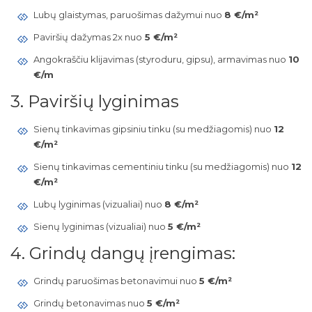
Lubų glaistymas, paruošimas dažymui nuo
8 €/m²
Paviršių dažymas 2x nuo
5 €/m²
Angokraščiu klijavimas (styroduru, gipsu), armavimas nuo
10
€/m
3. Paviršių lyginimas
Sienų tinkavimas gipsiniu tinku (su medžiagomis) nuo
12
€/m²
Sienų tinkavimas cementiniu tinku (su medžiagomis) nuo
12
€/m²
Lubų lyginimas (vizualiai) nuo
8 €/m²
Sienų lyginimas (vizualiai) nuo
5 €/m²
4. Grindų dangų įrengimas:
Grindų paruošimas betonavimui nuo
5 €/m²
Grindų betonavimas nuo
5 €/m²