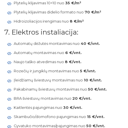
Plytelių klijavimas 10×10 nuo
35 €/m²
Plytelių klijavimas didelio formato nuo
70 €/m²
Hidroizoliacijos irengimas nuo
8 €/m²
7. Elektros instaliacija:
Automatų dėžutės montavimas nuo
40 €/vnt.
Automatų montavimas nuo
6 €/vnt.
Naujo taško atvedimas nuo
8 €/vnt.
Rozečių ir jungiklų montavimas nuo
5 €/vnt.
Įleidžiamų šviestuvų montavimas nuo
10 €/vnt.
Pakabinamų šviestuvų montavimas nuo
50 €/vnt.
BRA šviestuvų montavimas nuo
20 €/vnt.
Kaitlentės pajungimas nuo
30 €/vnt.
Skambučio/domofono pajungimas nuo
15 €/vnt.
Gyvatuko montavimas/pajungimas nuo
50 €/vnt.