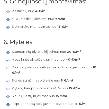
5. Grindjuoščių montavimas:
Plastikinių nuo
4 €/m
MDF, Medinių (iki 9cm) nuo
7 €/m
Slenkstukų montavimas nuo
15 €/m
6. Plytelės:
Standartinių plytelių klijavimas nuo
30 €/m²
Mozaikinės plytelės klijavimas nuo
40 €/m²
Dekoratyvinių juostelių arba plintuso klijavimas nuo
10
€/m²
Skylės išgręžimas plytelėje nuo
5 €/vnt.
Plytelių kampo supjovimas 45% nuo
15 €/m
Siaurų juostų klijavimas nuo
15 €/m
Laiptų pakopų apklijavimas plytele nuo
15 €/m