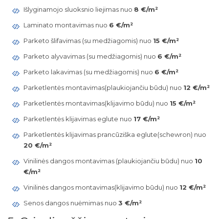
Išlyginamojo sluoksnio liejimas nuo
8 €/m²
Laminato montavimas nuo
6 €/m²
Parketo šlifavimas (su medžiagomis) nuo
15 €/m²
Parketo alyvavimas (su medžiagomis) nuo
6 €/m²
Parketo lakavimas (su medžiagomis) nuo
6 €/m²
Parketlentės montavimas(plaukiojančiu būdu) nuo
12 €/m²
Parketlentės montavimas(klijavimo būdu) nuo
15 €/m²
Parketlentės klijavimas eglute nuo
17 €/m²
Parketlentės klijavimas prancūziška eglute(schewron) nuo
20 €/m²
Vinilinės dangos montavimas (plaukiojančiu būdu) nuo
10
€/m²
Vinilinės dangos montavimas(klijavimo būdu) nuo
12 €/m²
Senos dangos nuėmimas nuo
3 €/m²