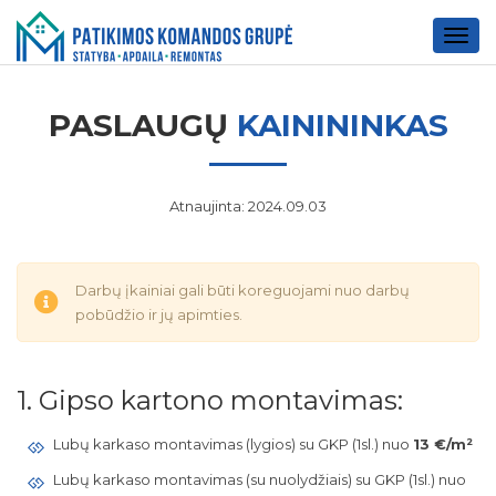
Togg
navig
PASLAUGŲ
KAINININKAS
Atnaujinta: 2024.09.03
Darbų įkainiai gali būti koreguojami nuo darbų
pobūdžio ir jų apimties.
1. Gipso kartono montavimas:
Lubų karkaso montavimas (lygios) su GKP (1sl.) nuo
13 €/m²
Lubų karkaso montavimas (su nuolydžiais) su GKP (1sl.) nuo