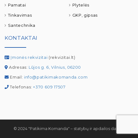
Pamatai
Plytelės
Tinkavimas
GKP, gipsas
Santechnika
KONTAKTAI
Įmonės rekvizitai
(rekvizitai.lt)
Adresas:
Lūjos g. 6, Vilnius, 06200
Email:
info@patikimakomanda.com
Telefonas:
+370 609 17507
© 2024 "Patikima Komanda" – statybų ir apdailos darbai.