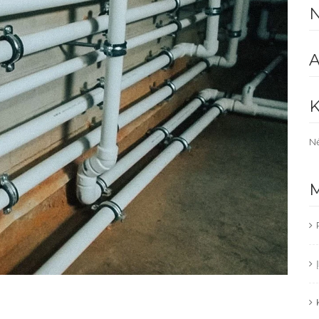
N
A
K
Nė
M