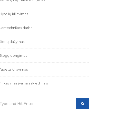
Pamatų liejimas ir mūrijimas
Plytelių klijavimas
Santechnikos darbai
Sienų dažymas
Stogų dengimas
Tapetų klijavimas
Tinkavimas įvairiais skiediniais