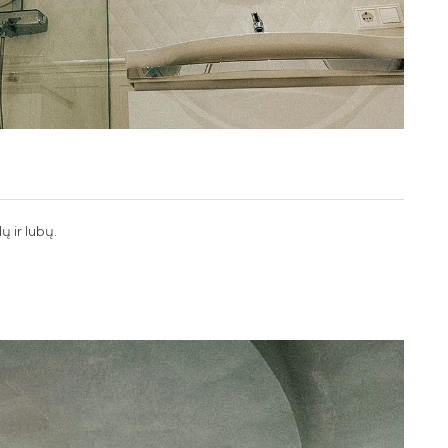
ų ir lubų.