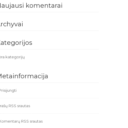
aujausi komentarai
rchyvai
ategorijos
ra kategorijų
etainformacija
Prisijungti
Įrašų RSS srautas
Komentarų RSS srautas