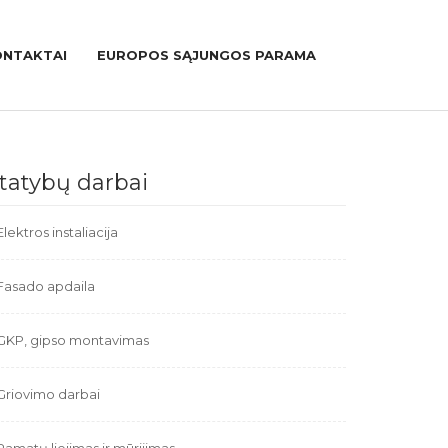
ONTAKTAI
EUROPOS SĄJUNGOS PARAMA
tatybų darbai
Elektros instaliacija
Fasado apdaila
GKP, gipso montavimas
Griovimo darbai